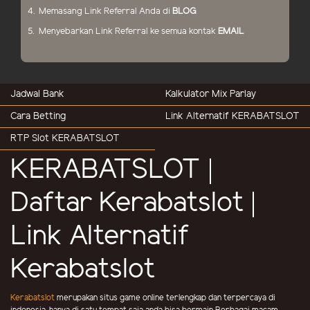
4.
Memasang Link Referral Anda di
BLOG
5.
Menyebarkan Link Referral ke semua kontak
EMAIL
Jadwal Bank
Kalkulator Mix Parlay
Cara Betting
Link Alternatif KERABATSLOT
RTP Slot KERABATSLOT
KERABATSLOT |
Daftar Kerabatslot |
Link Alternatif
Kerabatslot
Kerabatslot
merupakan situs game online terlengkap dan terpercaya di