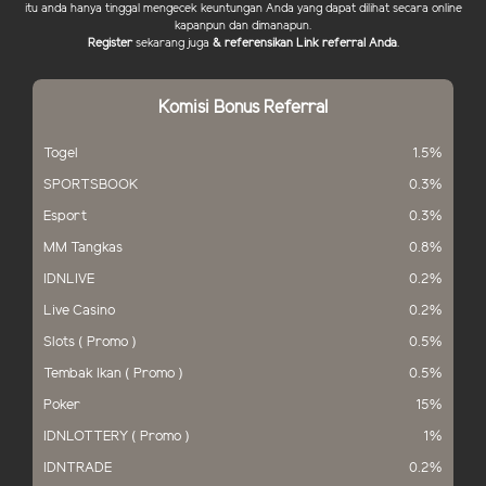
itu anda hanya tinggal mengecek keuntungan Anda yang dapat dilihat secara online
kapanpun dan dimanapun.
Register
sekarang juga
& referensikan Link referral Anda
.
Komisi Bonus Referral
Togel
1.5%
SPORTSBOOK
0.3%
Esport
0.3%
MM Tangkas
0.8%
IDNLIVE
0.2%
Live Casino
0.2%
Slots ( Promo )
0.5%
Tembak Ikan ( Promo )
0.5%
Poker
15%
IDNLOTTERY ( Promo )
1%
IDNTRADE
0.2%