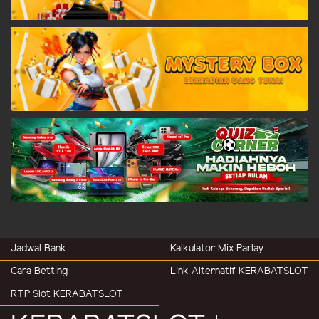
Jadwal Bank
Kalkulator Mix Parlay
Cara Betting
Link Alternatif KERABATSLOT
RTP Slot KERABATSLOT