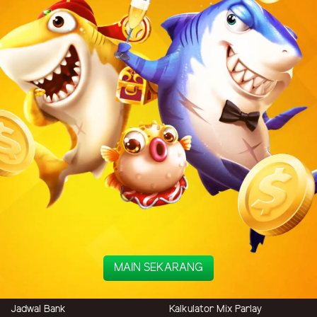
MAIN SEKARANG
Jadwal Bank
Kalkulator Mix Parlay